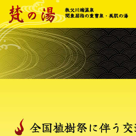
コ
秩父川端温泉
ン
関東屈指の重曹泉・美肌の湯
テ
ン
ツ
本
文
へ
ス
キ
ッ
プ
全
国
植
樹
祭
に
伴
う
交