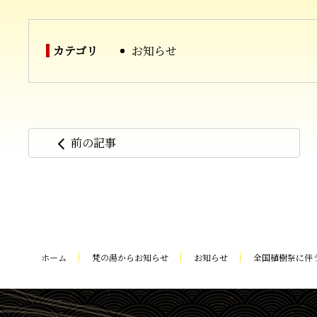
カテゴリ
お知らせ
前の記事
arrow_back_ios
コ
ペ
ン
ー
テ
ジ
ン
の
ツ
先
本
頭
ホーム
梵の湯からお知らせ
お知らせ
全国植樹祭に伴
文
へ
の
戻
先
る