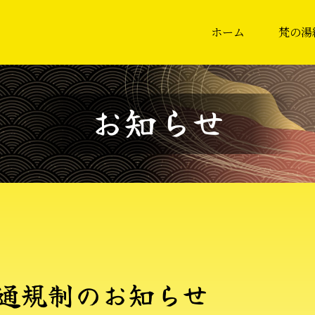
ホーム
梵の湯
お
知
ら
せ
通
規
制
の
お
知
ら
せ