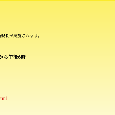
。
通規制が実施されます。
から午後6時
html