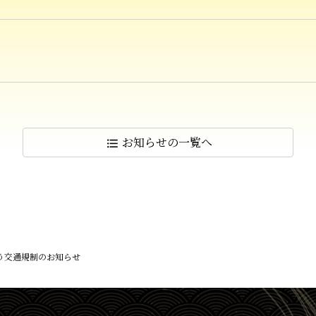
お知らせの
一覧へ
format_list_bulleted
う交通規制のお知らせ